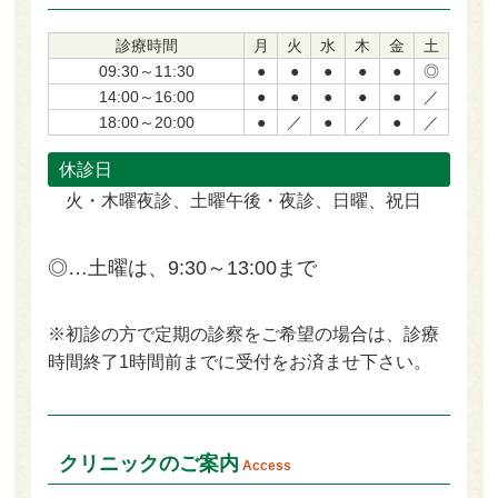
診療時間
月
火
水
木
金
土
09:30～11:30
●
●
●
●
●
◎
14:00～16:00
●
●
●
●
●
／
18:00～20:00
●
／
●
／
●
／
休診日
火・木曜夜診、土曜午後・夜診、日曜、祝日
◎…土曜は、9:30～13:00まで
※初診の方で定期
の診察をご希望の場合は、診療
時間終了1時間前
までに受付をお済ませ下さい。
クリニックのご案内
Access